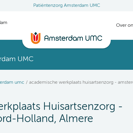
Patiëntenzorg Amsterdam UMC
rdam
Over on
erdam UMC
terdam umc
academische werkplaats huisartsenzorg - amste
kplaats Huisartsenzorg -
rd-Holland, Almere