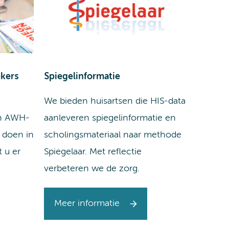
ekers
Spiegelinformatie
e
We bieden huisartsen die HIS-data
an AWH-
aanleveren spiegelinformatie en
 doen in
scholingsmateriaal naar methode
 u er
Spiegelaar. Met reflectie
verbeteren we de zorg.
Meer informatie