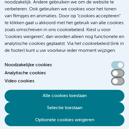
noodzakelijk. Andere gebruiken we om de website te
Research
verbeteren. Ook gebruiken we cookies voor het tonen
Educatie Locatie AMC
van filmpjes en animaties. Door op "cookies accepteren"
Educatie Locatie VUmc
te klikken gaat u akkoord met het gebruik van alle cookies
zoals omschreven in ons cookiebeleid. Kiest u voor
"cookies weigeren", dan worden alleen nog functionele en
analytische cookies geplaatst. Via het cookiebeleid (link in
de footer) kunt u uw voorkeur ieder moment wijzigen.
Noodzakelijke cookies
Analytische cookies
Toegankelijkheidsverklaring
Video cookies
Responsible disclosure
Alle cookies toestaan
Algemene privacyverklaring
Selectie toestaan
Disclaimer
Colofon
Optionele cookies weigeren