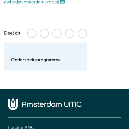
awhdd@amsterdamumc.nl
Deel dit
Onderzoeksprogramma
Locatie AMC