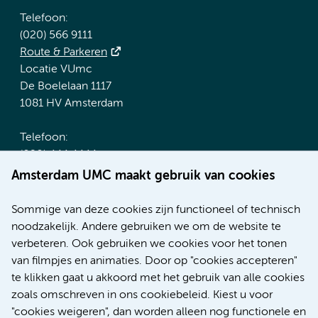
Telefoon:
(020) 566 9111
Route & Parkeren
Locatie VUmc
De Boelelaan 1117
1081 HV Amsterdam
Telefoon:
(020) 444 4444
Route & Parkeren
Amsterdam UMC maakt gebruik van cookies
Meer Amsterdam UMC websites:
Sommige van deze cookies zijn functioneel of technisch
noodzakelijk. Andere gebruiken we om de website te
Werken bij Amsterdam UMC
verbeteren. Ook gebruiken we cookies voor het tonen
Over Amsterdam UMC
van filmpjes en animaties. Door op "cookies accepteren"
Nieuws
te klikken gaat u akkoord met het gebruik van alle cookies
Research
zoals omschreven in ons cookiebeleid. Kiest u voor
Educatie Locatie AMC
"cookies weigeren", dan worden alleen nog functionele en