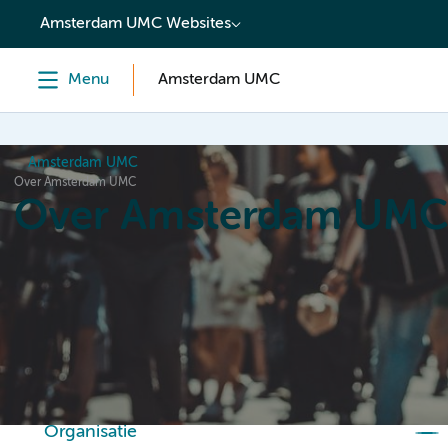
content
Amsterdam UMC Websites
Menu
Amsterdam UMC
Amsterdam UMC
Over Amsterdam UMC
Over Amsterdam UM
Home
Organisatie
Hoe wij werken
Als werkgever
Organisatie