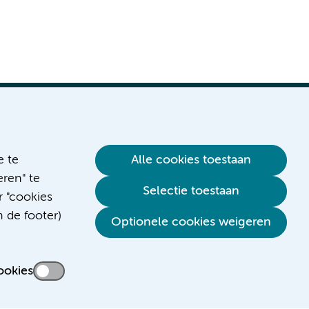
e te
Alle cookies toestaan
ren" te
Selectie toestaan
r "cookies
n de footer)
Optionele cookies weigeren
ookies