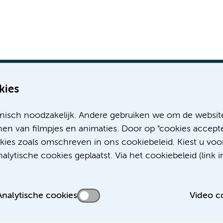
kies
nisch noodzakelijk. Andere gebruiken we om de websit
Meer Amsterdam UMC websites:
en van filmpjes en animaties. Door op "cookies accepte
okies zoals omschreven in ons cookiebeleid. Kiest u voo
Werken bij Amsterdam UMC
lytische cookies geplaatst. Via het cookiebeleid (link i
Over Amsterdam UMC
Nieuws
Research
Analytische cookies
Video c
Educatie Locatie AMC
Educatie Locatie VUmc