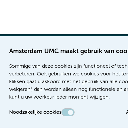
Amsterdam UMC maakt gebruik van coo
Sommige van deze cookies zijn functioneel of tech
Locatie AMC
Locatie VUmc
verbeteren. Ook gebruiken we cookies voor het ton
Meibergdreef 9
De Boelelaan 1117
klikken gaat u akkoord met het gebruik van alle co
1105 AZ Amsterdam
1081 HV Amsterdam
weigeren", dan worden alleen nog functionele en ana
kunt u uw voorkeur ieder moment wijzigen.
Telefoon:
Telefoon:
(020) 566 9111
(020) 444 4444
Noodzakelijke cookies
Route & Parkeren
Route & Parkeren