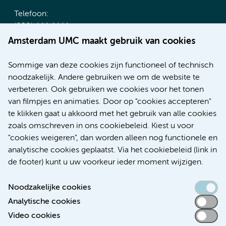
Telefoon:
(020) 444 4444
Route & Parkeren
Amsterdam UMC maakt gebruik van cookies
Meer Amsterdam UMC websites:
Sommige van deze cookies zijn functioneel of technisch
noodzakelijk. Andere gebruiken we om de website te
Werken bij Amsterdam UMC
verbeteren. Ook gebruiken we cookies voor het tonen
Over Amsterdam UMC
van filmpjes en animaties. Door op "cookies accepteren"
Nieuws
te klikken gaat u akkoord met het gebruik van alle cookies
Research
zoals omschreven in ons cookiebeleid. Kiest u voor
Educatie Locatie AMC
"cookies weigeren", dan worden alleen nog functionele en
Educatie Locatie VUmc
analytische cookies geplaatst. Via het cookiebeleid (link in
de footer) kunt u uw voorkeur ieder moment wijzigen.
Noodzakelijke cookies
Analytische cookies
Toegankelijkheidsverklaring
Video cookies