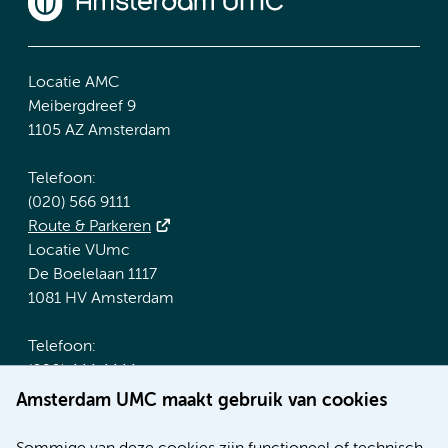
Locatie AMC
Meibergdreef 9
1105 AZ Amsterdam
Telefoon:
(020) 566 9111
Route & Parkeren
Locatie VUmc
De Boelelaan 1117
1081 HV Amsterdam
Telefoon:
(020) 444 4444
Route & Parkeren
Amsterdam UMC maakt gebruik van cookies
Meer Amsterdam UMC websites: