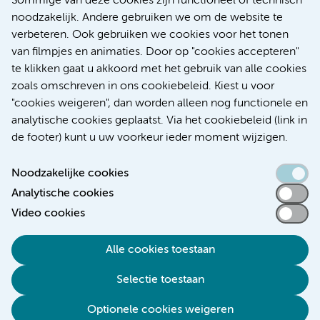
Sommige van deze cookies zijn functioneel of technisch
noodzakelijk. Andere gebruiken we om de website te
Werken bij Amsterdam UMC
verbeteren. Ook gebruiken we cookies voor het tonen
Over Amsterdam UMC
van filmpjes en animaties. Door op "cookies accepteren"
Nieuws
te klikken gaat u akkoord met het gebruik van alle cookies
Research
zoals omschreven in ons cookiebeleid. Kiest u voor
Educatie Locatie AMC
"cookies weigeren", dan worden alleen nog functionele en
Educatie Locatie VUmc
analytische cookies geplaatst. Via het cookiebeleid (link in
de footer) kunt u uw voorkeur ieder moment wijzigen.
Noodzakelijke cookies
Analytische cookies
Toegankelijkheidsverklaring
Video cookies
Responsible disclosure
Alle cookies toestaan
Algemene privacyverklaring
Selectie toestaan
Disclaimer
Colofon
Optionele cookies weigeren