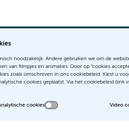
kies
nisch noodzakelijk. Andere gebruiken we om de websit
Meer Amsterdam UMC websites:
en van filmpjes en animaties. Door op "cookies accepte
okies zoals omschreven in ons cookiebeleid. Kiest u voo
Werken bij Amsterdam UMC
lytische cookies geplaatst. Via het cookiebeleid (link i
Over Amsterdam UMC
Nieuws
Research
Analytische cookies
Video c
Educatie Locatie AMC
Educatie Locatie VUmc