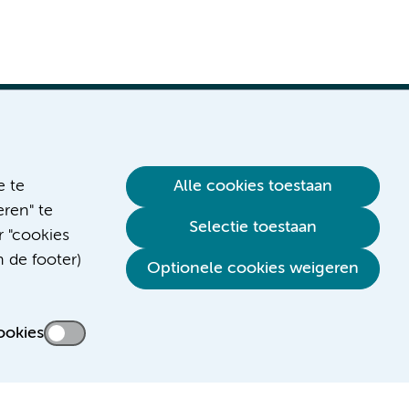
e te
Alle cookies toestaan
ren" te
Selectie toestaan
r "cookies
n de footer)
Optionele cookies weigeren
ookies