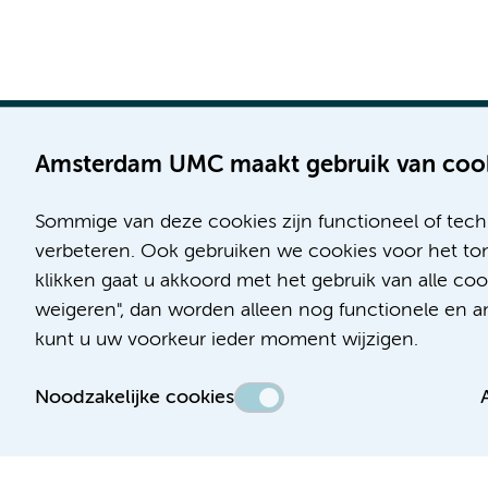
Amsterdam UMC maakt gebruik van coo
Sommige van deze cookies zijn functioneel of tech
Locatie AMC
Locatie VUmc
verbeteren. Ook gebruiken we cookies voor het ton
Meibergdreef 9
De Boelelaan 1117
klikken gaat u akkoord met het gebruik van alle co
1105 AZ Amsterdam
1081 HV Amsterdam
weigeren", dan worden alleen nog functionele en ana
kunt u uw voorkeur ieder moment wijzigen.
Telefoon:
Telefoon:
(020) 566 9111
(020) 444 4444
Noodzakelijke cookies
Route & Parkeren
Route & Parkeren