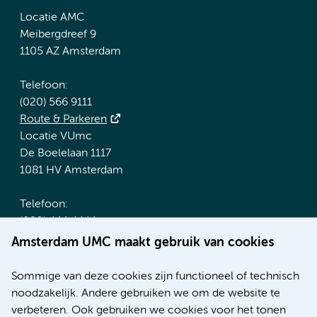
Locatie AMC
Meibergdreef 9
1105 AZ Amsterdam
Telefoon:
(020) 566 9111
Route & Parkeren
Locatie VUmc
De Boelelaan 1117
1081 HV Amsterdam
Telefoon:
(020) 444 4444
Route & Parkeren
Amsterdam UMC maakt gebruik van cookies
Meer Amsterdam UMC websites:
Sommige van deze cookies zijn functioneel of technisch
noodzakelijk. Andere gebruiken we om de website te
Werken bij Amsterdam UMC
verbeteren. Ook gebruiken we cookies voor het tonen