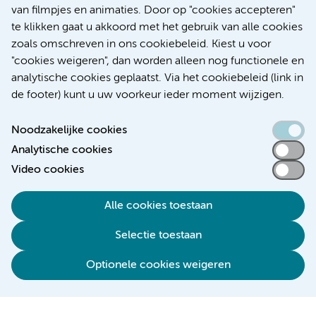
Over Amsterdam UMC
van filmpjes en animaties. Door op "cookies accepteren"
Nieuws
te klikken gaat u akkoord met het gebruik van alle cookies
Research
zoals omschreven in ons cookiebeleid. Kiest u voor
Educatie Locatie AMC
"cookies weigeren", dan worden alleen nog functionele en
Educatie Locatie VUmc
analytische cookies geplaatst. Via het cookiebeleid (link in
de footer) kunt u uw voorkeur ieder moment wijzigen.
Noodzakelijke cookies
Analytische cookies
Toegankelijkheidsverklaring
Video cookies
Responsible disclosure
Alle cookies toestaan
Algemene privacyverklaring
Selectie toestaan
Disclaimer
Colofon
Optionele cookies weigeren