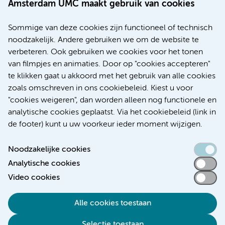
Route & Parkeren
Amsterdam UMC maakt gebruik van cookies
Meer Amsterdam UMC websites:
Sommige van deze cookies zijn functioneel of technisch
noodzakelijk. Andere gebruiken we om de website te
Werken bij Amsterdam UMC
verbeteren. Ook gebruiken we cookies voor het tonen
Over Amsterdam UMC
van filmpjes en animaties. Door op "cookies accepteren"
Nieuws
te klikken gaat u akkoord met het gebruik van alle cookies
Research
zoals omschreven in ons cookiebeleid. Kiest u voor
Educatie Locatie AMC
"cookies weigeren", dan worden alleen nog functionele en
Educatie Locatie VUmc
analytische cookies geplaatst. Via het cookiebeleid (link in
de footer) kunt u uw voorkeur ieder moment wijzigen.
Noodzakelijke cookies
Analytische cookies
Toegankelijkheidsverklaring
Video cookies
Responsible disclosure
Alle cookies toestaan
Algemene privacyverklaring
Selectie toestaan