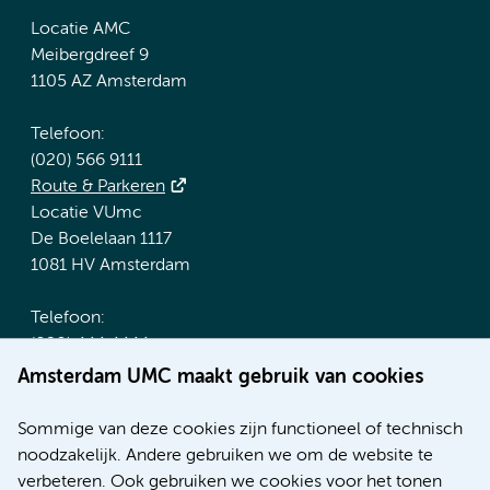
Locatie AMC
Meibergdreef 9
1105 AZ Amsterdam
Telefoon:
(020) 566 9111
Route & Parkeren
Locatie VUmc
De Boelelaan 1117
1081 HV Amsterdam
Telefoon:
(020) 444 4444
Route & Parkeren
Amsterdam UMC maakt gebruik van cookies
Meer Amsterdam UMC websites:
Sommige van deze cookies zijn functioneel of technisch
noodzakelijk. Andere gebruiken we om de website te
Werken bij Amsterdam UMC
verbeteren. Ook gebruiken we cookies voor het tonen