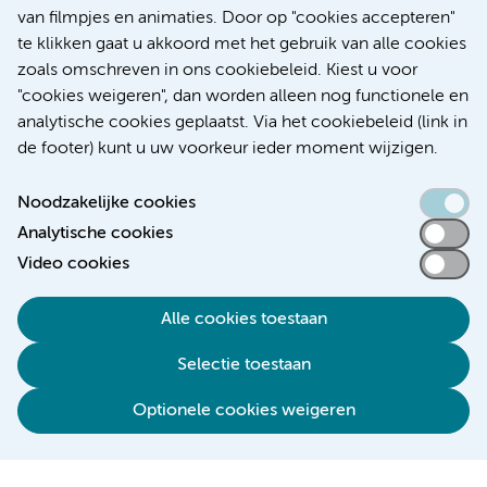
Over Amsterdam UMC
van filmpjes en animaties. Door op "cookies accepteren"
Nieuws
te klikken gaat u akkoord met het gebruik van alle cookies
Research
zoals omschreven in ons cookiebeleid. Kiest u voor
Educatie Locatie AMC
"cookies weigeren", dan worden alleen nog functionele en
Educatie Locatie VUmc
analytische cookies geplaatst. Via het cookiebeleid (link in
de footer) kunt u uw voorkeur ieder moment wijzigen.
Noodzakelijke cookies
Analytische cookies
Toegankelijkheidsverklaring
Video cookies
Responsible disclosure
Alle cookies toestaan
Algemene privacyverklaring
Selectie toestaan
Disclaimer
Colofon
Optionele cookies weigeren