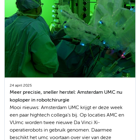
24 april 2025
Meer precisie, sneller herstel: Amsterdam UMC nu
koploper in robotchirurgie
Mooi nieuws: Amsterdam UMC krijgt er deze week
een paar hightech collega’s bij. Op locaties AMC en
VUmc worden twee nieuwe Da Vinci Xi-
operatierobots in gebruik genomen. Daarmee
beschikt het umc voortaan over vier van deze