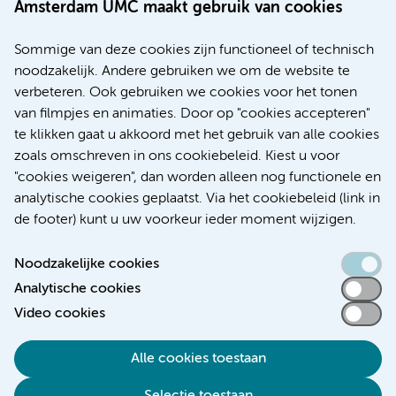
Amsterdam UMC maakt gebruik van cookies
Information Officer en internist-nefroloog Azam
Nurmohamed: "AI zal de mens niet gaan vervangen:
Sommige van deze cookies zijn functioneel of technisch
het wordt een copiloot in de zorg. AI gaat ons helpen.”
noodzakelijk. Andere gebruiken we om de website te
verbeteren. Ook gebruiken we cookies voor het tonen
Kunstmatige intelligentie (AI)
van filmpjes en animaties. Door op "cookies accepteren"
te klikken gaat u akkoord met het gebruik van alle cookies
zoals omschreven in ons cookiebeleid. Kiest u voor
"cookies weigeren", dan worden alleen nog functionele en
Meer
analytische cookies geplaatst. Via het cookiebeleid (link in
de footer) kunt u uw voorkeur ieder moment wijzigen.
Noodzakelijke cookies
Analytische cookies
Toegankelijkheidsverklaring
Video cookies
Responsible disclosure
Alle cookies toestaan
Algemene privacyverklaring