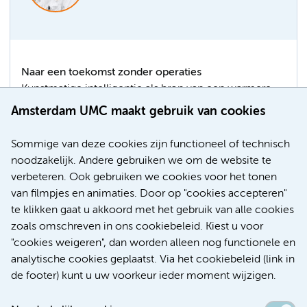
Naar een toekomst zonder operaties
Kunstmatige intelligentie als bron van een warmere
relatie tussen dokter en patiënt. Hoogleraar algemene
Amsterdam UMC maakt gebruik van cookies
urologie Harrie Beerlage voorspelt dit voor de nabije
toekomst. Want juist door technologische
Sommige van deze cookies zijn functioneel of technisch
vernieuwingen in de geneeskunde heeft de dokter
noodzakelijk. Andere gebruiken we om de website te
meer tijd voor zijn patiënt, stelt hij in zijn oratie die hij
verbeteren. Ook gebruiken we cookies voor het tonen
begin juni uitsprak. Ook kunnen we toe met minder
van filmpjes en animaties. Door op "cookies accepteren"
operaties.
te klikken gaat u akkoord met het gebruik van alle cookies
zoals omschreven in ons cookiebeleid. Kiest u voor
Hoogleraren
Urologie
Kunstmatige intelligentie (AI)
"cookies weigeren", dan worden alleen nog functionele en
analytische cookies geplaatst. Via het cookiebeleid (link in
de footer) kunt u uw voorkeur ieder moment wijzigen.