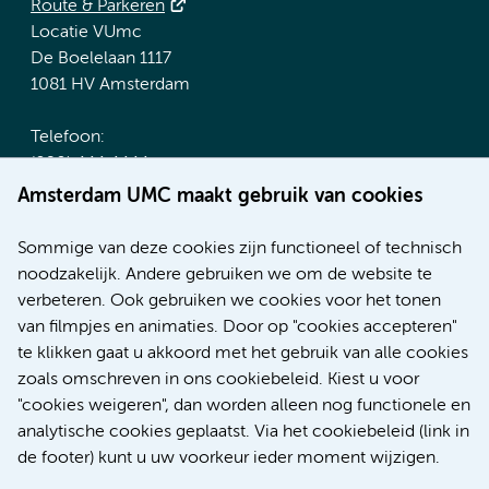
Route & Parkeren
Locatie VUmc
De Boelelaan 1117
1081 HV Amsterdam
Telefoon:
(020) 444 4444
Route & Parkeren
Amsterdam UMC maakt gebruik van cookies
Meer Amsterdam UMC websites:
Sommige van deze cookies zijn functioneel of technisch
noodzakelijk. Andere gebruiken we om de website te
Werken bij Amsterdam UMC
verbeteren. Ook gebruiken we cookies voor het tonen
Over Amsterdam UMC
van filmpjes en animaties. Door op "cookies accepteren"
Nieuws
te klikken gaat u akkoord met het gebruik van alle cookies
Research
zoals omschreven in ons cookiebeleid. Kiest u voor
Educatie Locatie AMC
"cookies weigeren", dan worden alleen nog functionele en
Educatie Locatie VUmc
analytische cookies geplaatst. Via het cookiebeleid (link in
de footer) kunt u uw voorkeur ieder moment wijzigen.