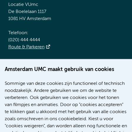
Locatie VUmc
De Boelelaan 1117
1081 HV Amsterdam
Telefoon:
(020) 444 4444
Route & Parkeren
Meer Amsterdam UMC websites:
Amsterdam UMC maakt gebruik van cookies
Werken bij Amsterdam UMC
Over Amsterdam UMC
Sommige van deze cookies zijn functioneel of technisch
Nieuws
noodzakelijk. Andere gebruiken we om de website te
Research
verbeteren. Ook gebruiken we cookies voor het tonen
Educatie Locatie AMC
van filmpjes en animaties. Door op "cookies accepteren"
Educatie Locatie VUmc
te klikken gaat u akkoord met het gebruik van alle cookies
zoals omschreven in ons cookiebeleid. Kiest u voor
"cookies weigeren", dan worden alleen nog functionele en