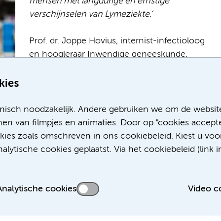
mensen met langdurige en ernstige
verschijnselen van Lymeziekte.’
Prof. dr. Joppe Hovius, internist-infectioloog
en hoogleraar Inwendige geneeskunde.
Oprichter en coördinator van het
Amsterdams Multidisciplinair Lyme Centrum,
kies
Amsterdam UMC
nisch noodzakelijk. Andere gebruiken we om de websit
en van filmpjes en animaties. Door op "cookies accepte
nbeetziekten
okies zoals omschreven in ons cookiebeleid. Kiest u voo
lytische cookies geplaatst. Via het cookiebeleid (link i
Analytische cookies
Video c