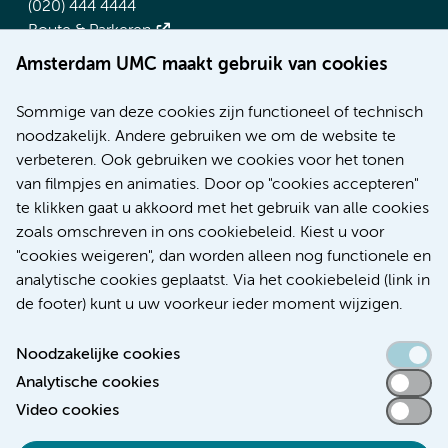
(020) 444 4444
Route & Parkeren
Amsterdam UMC maakt gebruik van cookies
Meer Amsterdam UMC websites:
Sommige van deze cookies zijn functioneel of technisch
Werken bij Amsterdam UMC
noodzakelijk. Andere gebruiken we om de website te
Over Amsterdam UMC
verbeteren. Ook gebruiken we cookies voor het tonen
Nieuws
van filmpjes en animaties. Door op "cookies accepteren"
Research
te klikken gaat u akkoord met het gebruik van alle cookies
Educatie Locatie AMC
zoals omschreven in ons cookiebeleid. Kiest u voor
Educatie Locatie VUmc
"cookies weigeren", dan worden alleen nog functionele en
analytische cookies geplaatst. Via het cookiebeleid (link in
de footer) kunt u uw voorkeur ieder moment wijzigen.
Noodzakelijke cookies
Toegankelijkheidsverklaring
Analytische cookies
Video cookies
Responsible disclosure
Algemene privacyverklaring