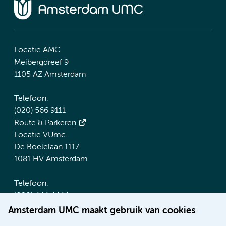
Locatie AMC
Meibergdreef 9
1105 AZ Amsterdam
Telefoon:
(020) 566 9111
Route & Parkeren
Locatie VUmc
De Boelelaan 1117
1081 HV Amsterdam
Telefoon:
(020) 444 4444
Route & Parkeren
Amsterdam UMC maakt gebruik van cookies