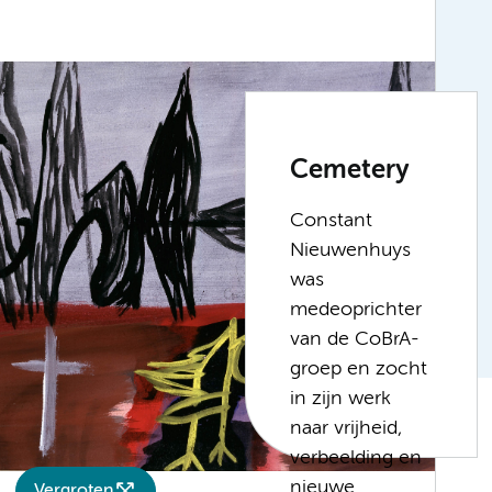
Cemetery
Constant
Nieuwenhuys
was
medeoprichter
van de CoBrA-
groep en zocht
in zijn werk
naar vrijheid,
verbeelding en
nieuwe
Vergroten