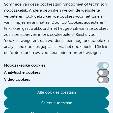
Meer Amsterdam UMC websites:
Sommige van deze cookies zijn functioneel of technisch
noodzakelijk. Andere gebruiken we om de website te
Werken bij Amsterdam UMC
verbeteren. Ook gebruiken we cookies voor het tonen
Over Amsterdam UMC
van filmpjes en animaties. Door op "cookies accepteren"
Nieuws
te klikken gaat u akkoord met het gebruik van alle cookies
Research
zoals omschreven in ons cookiebeleid. Kiest u voor
Educatie Locatie AMC
"cookies weigeren", dan worden alleen nog functionele en
Educatie Locatie VUmc
analytische cookies geplaatst. Via het cookiebeleid (link in
de footer) kunt u uw voorkeur ieder moment wijzigen.
Noodzakelijke cookies
Analytische cookies
Toegankelijkheidsverklaring
Video cookies
Responsible disclosure
Alle cookies toestaan
Algemene privacyverklaring
Selectie toestaan
Disclaimer
Colofon