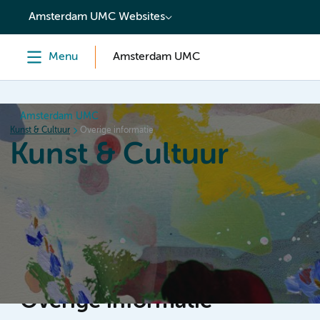
content
Amsterdam UMC Websites
Menu
Amsterdam UMC
Amsterdam UMC
Kunst & Cultuur
Overige informatie
Kunst & Cultuur
Home
Collectie
Tentoonstellingen
Overige inf
Overige informatie