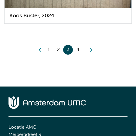
Koos Buster, 2024
1
2
3
4
Locatie AMC
Meibergdreef 9