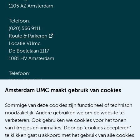
1105 AZ Amsterdam
Telefoon:
(020) 566 9111
Route & Parkeren
Locatie VUmc
De Boelelaan 1117
1081 HV Amsterdam
Telefoon:
(020) 444 4444
Route & Parkeren
Amsterdam UMC maakt gebruik van cookies
Meer Amsterdam UMC websites:
Sommige van deze cookies zijn functioneel of technisch
noodzakelijk. Andere gebruiken we om de website te
Werken bij Amsterdam UMC
verbeteren. Ook gebruiken we cookies voor het tonen
Over Amsterdam UMC
van filmpjes en animaties. Door op "cookies accepteren"
Nieuws
te klikken gaat u akkoord met het gebruik van alle cookies
Research