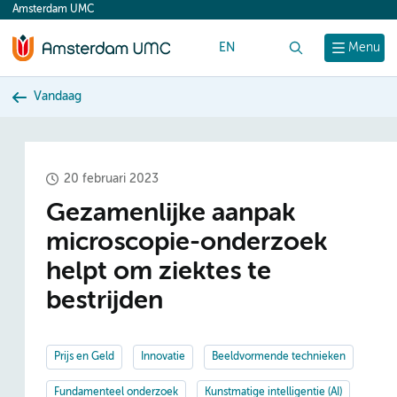
Amsterdam UMC
content
EN
Zoek
Menu
Vandaag
20 februari 2023
Gezamenlijke aanpak
microscopie-onderzoek
helpt om ziektes te
bestrijden
Prijs en Geld
Innovatie
Beeldvormende technieken
Fundamenteel onderzoek
Kunstmatige intelligentie (AI)