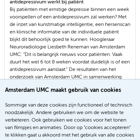
antidepressivum werkt bij patiënt
Bij patiënten met ernstige depressie binnen een week
voorspellen of een antidepressivum zal werken? Met
de inzet van kunstmatige intelligentie, een hersenscan
en klinische informatie van de individuele patiënt
blijkt dit behoorlijk goed te kunnen. Hoogleraar
Neuroradiologie Liesbeth Reneman van Amsterdam
UMC: “Dit is belangrijk nieuws voor patiënten. Vaak
duurt het wel 6 tot 8 weken voordat duidelijk is of een
antidepressivum aanslaat.” De resultaten van het
onderzoek van Amsterdam UMC in samenwerking
met Radboudumc zijn gepubliceerd in het
Amsterdam UMC maakt gebruik van cookies
wetenschappelijke tijdschrift American Journal of
Psychiatry.
Sommige van deze cookies zijn functioneel of technisch
noodzakelijk. Andere gebruiken we om de website te
Hersenen
Geneesmiddelen
verbeteren. Ook gebruiken we cookies voor het tonen
Kunstmatige intelligentie (AI)
Depressie en angst
van filmpjes en animaties. Door op "cookies accepteren"
te klikken gaat u akkoord met het gebruik van alle cookies