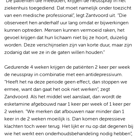
“De patiënten die meedoen, krijgen de neusspray in het
ziekenhuis toegediend. Dat moet namelijk onder toezicht
van een medische professional”, legt Zantvoord uit. “Die
observeert hen anderhalf uur lang omdat er bijwerkingen
kunnen optreden. Mensen kunnen vermoeid raken, het
gevoel krijgen dat hun lichaam niet bij ze hoort, duizelig
worden. Deze verschijnselen zijn van korte duur, maar zijn
zodanig dat we ze in de gaten willen houden.”
Gedurende 4 weken krijgen de patiënten 2 keer per week
de neusspray in combinatie met een antidepressivum.
“Heeft het na deze periode geen effect, dan stoppen we
ermee, want dan gaat het ook niet werken”, zegt
Zandvoord. Als het middel wel aanslaat, dan wordt de
esketamine afgebouwd naar 1 keer per week of 1 keer per
2 weken. “We merken dat afbouwen naar minder dan 1
keer in de 2 weken moeilijk is. Dan komen depressieve
klachten toch weer terug. Het lijkt er nu op dat degenen bij
wie het werkt een onderhoudsbehandeling nodig hebben”,