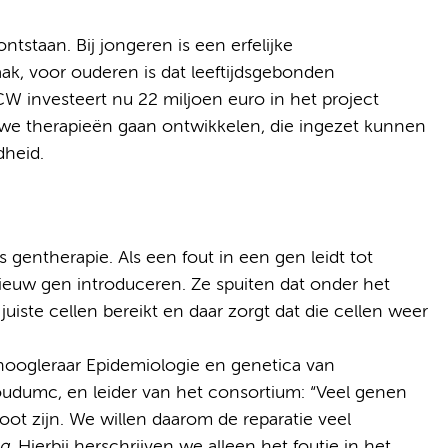
tstaan. Bij jongeren is een erfelijke
ak, voor ouderen is dat leeftijdsgebonden
W investeert nu 22 miljoen euro in het project
we therapieën gaan ontwikkelen, die ingezet kunnen
dheid.
s gentherapie. Als een fout in een gen leidt tot
nieuw gen introduceren. Ze spuiten dat onder het
juiste cellen bereikt en daar zorgt dat die cellen weer
 hoogleraar Epidemiologie en genetica van
oudumc, en leider van het consortium: “Veel genen
root zijn. We willen daarom de reparatie veel
ng
. Hierbij herschrijven we alleen het foutje in het