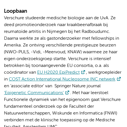
Loopbaan
Verschure studeerde medische biologie aan de UvA. Ze
deed promotieonderzoek naar kraakbeenafbraak bij
reumatoïde artritis in Nijmegen bij het Radboudumc.
Daarna werkte ze als gastonderzoeker met fellowships in
Amerika. Ze ontving verschillende prestigieuze beurzen
(NWO-PULS, -Vidi, -Meervoud, KNAW) waarmee ze haar
eigen onderzoeksgroep startte. Verschure is intensief
betrokken bij toonaangevende EU consortia, o.a. als
coördinator van
EU H2020 EpiPredict
, werkgroepleider
in
COST Action International Nucleosome INC netwerk
en ‘associate editor’ van Springer Nature journal
‘Epigenetic Communications’
. Met haar leerstoel
Functionele dynamiek van het epigenoom gaat Verschure
fundamenteel onderzoek op de Faculteit der
Natuurwetenschappen, Wiskunde en Informatica (FNWI)
verbinden met de klinische toepassing op de Medische
faculteit, Amsterdam UMC.