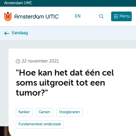
Amsterdam UMC
content
EN
Zoek
Menu
Vandaag
22 november 2021
"Hoe kan het dat één cel
soms uitgroeit tot een
tumor?"
Kanker
Genen
Hoogleraren
Fundamenteel onderzoek