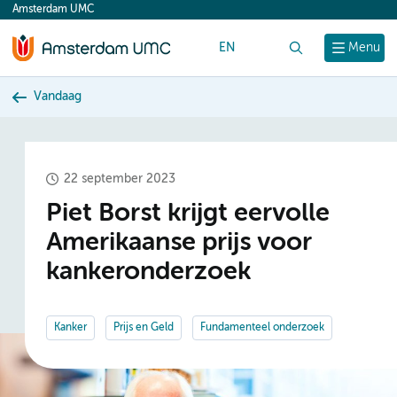
Amsterdam UMC
content
EN
Zoek
Menu
Vandaag
22 september 2023
Piet Borst krijgt eervolle
Amerikaanse prijs voor
kankeronderzoek
Kanker
Prijs en Geld
Fundamenteel onderzoek