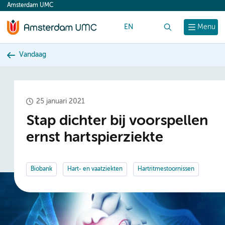
Amsterdam UMC
content
EN
Zoek
Menu
Vandaag
25 januari 2021
Stap dichter bij voorspellen
ernst hartspierziekte
Biobank
Hart- en vaatziekten
Hartritmestoornissen