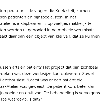
e temperatuur – de vragen die Koek stelt, komen
en patiënten en pijnspecialisten. In het
telier is inklapbaar en is op wieltjes makkelijk te
nten worden uitgenodigd in de mobiele werkplaats
akt daar dan een object van klei van, dat ze kunnen
ssen arts en patiënt? Het project dat pijn zichtbaar
nderzoeken wat deze werkwijze kan opleveren. Zowel
al enthousiast: “Laatst was er een patiënt die
akAtelier was geweest. De patiënt kon, beter dan
n voelde en eruit zag. De behandeling is vervolgens
Hoe waardevol is dat?”