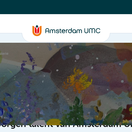
alerie
ormatie
erborgen talent van Amsterdam 