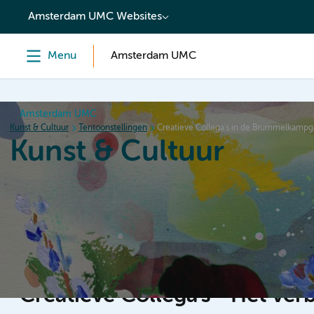
content
Amsterdam UMC Websites
Menu
Amsterdam UMC
Amsterdam UMC
Kunst & Cultuur
Tentoonstellingen
Creatieve Collega's in de Brummelkampg
Kunst & Cultuur
Home
Collectie
Tentoonstellingen
Overige inf
Creatieve Collega's - Het v