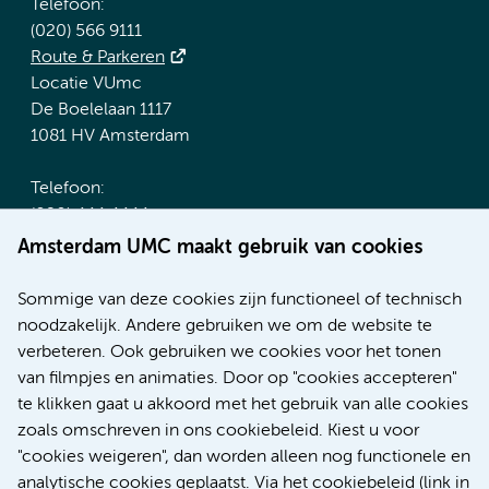
Telefoon:
(020) 566 9111
Route & Parkeren
Locatie VUmc
De Boelelaan 1117
1081 HV Amsterdam
Telefoon:
(020) 444 4444
Route & Parkeren
Amsterdam UMC maakt gebruik van cookies
Meer Amsterdam UMC websites:
Sommige van deze cookies zijn functioneel of technisch
noodzakelijk. Andere gebruiken we om de website te
Werken bij Amsterdam UMC
verbeteren. Ook gebruiken we cookies voor het tonen
Over Amsterdam UMC
van filmpjes en animaties. Door op "cookies accepteren"
Nieuws
te klikken gaat u akkoord met het gebruik van alle cookies
Research
zoals omschreven in ons cookiebeleid. Kiest u voor
Educatie Locatie AMC
"cookies weigeren", dan worden alleen nog functionele en
Educatie Locatie VUmc
analytische cookies geplaatst. Via het cookiebeleid (link in