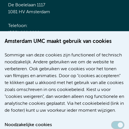
De Boelelaan 1117
1081 HV Amsterdam
Telefoon:
(020) 444 4444
Route & Parkeren
Amsterdam UMC maakt gebruik van cookies
Meer Amsterdam UMC websites:
Sommige van deze cookies zijn functioneel of technisch
noodzakelijk. Andere gebruiken we om de website te
Werken bij Amsterdam UMC
verbeteren. Ook gebruiken we cookies voor het tonen
Over Amsterdam UMC
van filmpjes en animaties. Door op "cookies accepteren"
Nieuws
te klikken gaat u akkoord met het gebruik van alle cookies
Research
zoals omschreven in ons cookiebeleid. Kiest u voor
Educatie Locatie AMC
"cookies weigeren", dan worden alleen nog functionele en
Educatie Locatie VUmc
analytische cookies geplaatst. Via het cookiebeleid (link in
de footer) kunt u uw voorkeur ieder moment wijzigen.
Noodzakelijke cookies