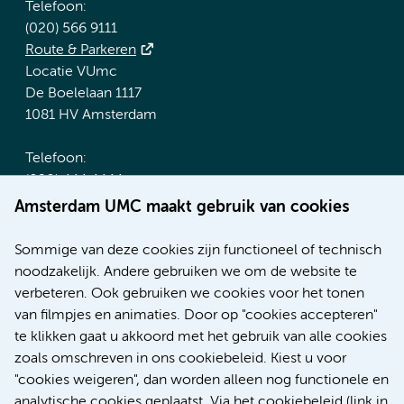
Telefoon:
(020) 566 9111
Route & Parkeren
Locatie VUmc
De Boelelaan 1117
1081 HV Amsterdam
Telefoon:
(020) 444 4444
Route & Parkeren
Amsterdam UMC maakt gebruik van cookies
Meer Amsterdam UMC websites:
Sommige van deze cookies zijn functioneel of technisch
noodzakelijk. Andere gebruiken we om de website te
Werken bij Amsterdam UMC
verbeteren. Ook gebruiken we cookies voor het tonen
Over Amsterdam UMC
van filmpjes en animaties. Door op "cookies accepteren"
Nieuws
te klikken gaat u akkoord met het gebruik van alle cookies
Research
zoals omschreven in ons cookiebeleid. Kiest u voor
Educatie Locatie AMC
"cookies weigeren", dan worden alleen nog functionele en
Educatie Locatie VUmc
analytische cookies geplaatst. Via het cookiebeleid (link in