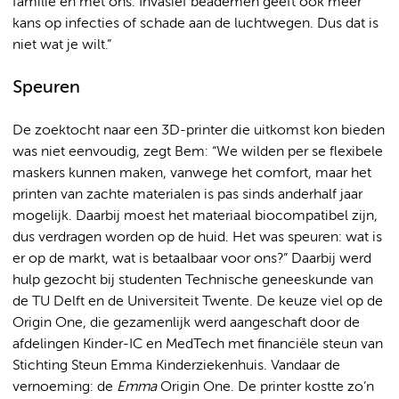
familie en met ons. Invasief beademen geeft ook meer
kans op infecties of schade aan de luchtwegen. Dus dat is
niet wat je wilt.”
Speuren
De zoektocht naar een 3D-printer die uitkomst kon bieden
was niet eenvoudig, zegt Bem: “We wilden per se flexibele
maskers kunnen maken, vanwege het comfort, maar het
printen van zachte materialen is pas sinds anderhalf jaar
mogelijk. Daarbij moest het materiaal biocompatibel zijn,
dus verdragen worden op de huid. Het was speuren: wat is
er op de markt, wat is betaalbaar voor ons?” Daarbij werd
hulp gezocht bij studenten Technische geneeskunde van
de TU Delft en de Universiteit Twente. De keuze viel op de
Origin One, die gezamenlijk werd aangeschaft door de
afdelingen Kinder-IC en MedTech met financiële steun van
Stichting Steun Emma Kinderziekenhuis. Vandaar de
vernoeming: de
Emma
Origin One. De printer kostte zo’n