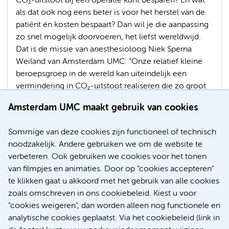
CO₂-uitstoot bij een operatie kunt besparen? En wat
als dat ook nog eens beter is voor het herstel van de
patiënt én kosten bespaart? Dan wil je die aanpassing
zo snel mogelijk doorvoeren, het liefst wereldwijd.
Dat is de missie van anesthesioloog Niek Sperna
Weiland van Amsterdam UMC: “Onze relatief kleine
beroepsgroep in de wereld kan uiteindelijk een
vermindering in CO₂-uitstoot realiseren die zo groot
is als de jaarlijkse uitstoot van heel Denemarken.” De
Amsterdam UMC maakt gebruik van cookies
aanpassing in kwestie: narcose via een infuus, in
plaats van met een anesthesiegas.
Sommige van deze cookies zijn functioneel of technisch
noodzakelijk. Andere gebruiken we om de website te
Internationaal
Bacteriën
Duurzaamheid
verbeteren. Ook gebruiken we cookies voor het tonen
Maatschappelijke impact
van filmpjes en animaties. Door op "cookies accepteren"
te klikken gaat u akkoord met het gebruik van alle cookies
zoals omschreven in ons cookiebeleid. Kiest u voor
"cookies weigeren", dan worden alleen nog functionele en
Meer
analytische cookies geplaatst. Via het cookiebeleid (link in