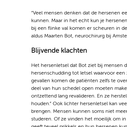
“Veel mensen denken dat de hersenen een 
kunnen. Maar in het echt kun je hersenen 
bij een flinke val komen er scheuren in d
aldus Maarten Bot, neurochirurg bij Ams
Blijvende klachten
Het hersenletsel dat Bot ziet bij mensen di
hersenschudding tot letsel waarvoor een 
gevallen komen de patiënten zelfs te ove
deel van hun schedel open moeten maken
ontzettend lang revalideren. En ze herstel
houden.” Ook lichter hersenletsel kan ve
brengen. Mensen kunnen soms niet meer 
studeren. Of ze vinden het moeilijk om in 
geeft teveel prikkels en hun hersenen ku