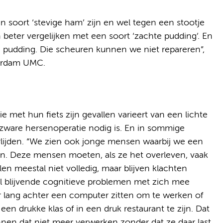
soort ‘stevige ham’ zijn en wel tegen een stootje
beter vergelijken met een soort ‘zachte pudding’. En
e pudding. Die scheuren kunnen we niet repareren”,
terdam UMC.
e met hun fiets zijn gevallen varieert van een lichte
zware hersenoperatie nodig is. En in sommige
rlijden. “We zien ook jonge mensen waarbij we een
. Deze mensen moeten, als ze het overleven, vaak
len meestal niet volledig, maar blijven klachten
el blijvende cognitieve problemen met zich mee
lang achter een computer zitten om te werken of
een drukke klas of in een druk restaurant te zijn. Dat
nnen dat niet meer verwerken zonder dat ze daar last