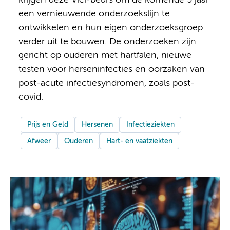
krijgen deze Vici-beurs om de komende 5 jaar
een vernieuwende onderzoekslijn te
ontwikkelen en hun eigen onderzoeksgroep
verder uit te bouwen. De onderzoeken zijn
gericht op ouderen met hartfalen, nieuwe
testen voor herseninfecties en oorzaken van
post-acute infectiesyndromen, zoals post-
covid.
Prijs en Geld
Hersenen
Infectieziekten
Afweer
Ouderen
Hart- en vaatziekten