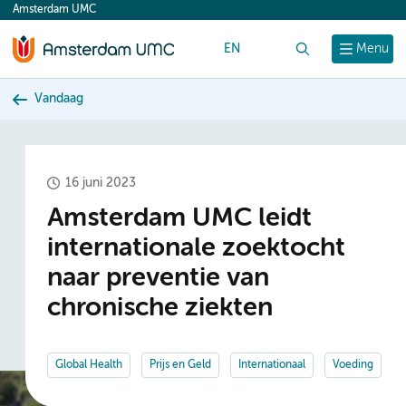
Amsterdam UMC
content
EN
Zoek
Menu
Vandaag
16 juni 2023
Amsterdam UMC leidt
internationale zoektocht
naar preventie van
chronische ziekten
Global Health
Prijs en Geld
Internationaal
Voeding