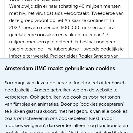
Wereldwijd zijn er naar schatting 40 miljoen mensen
met hiv, het virus dat aids veroorzaakt. Tweederde van
deze groep woont op het Afrikaanse continent. In
2022 stierven meer dan 600.000 mensen aan hiv-
gerelateerde oorzaken en raakten meer dan 1,3
miljoen mensen geïnfecteerd. Er bestaat nog geen
vaccin tegen de - na tuberculose - tweede dodelijkste
infectie ter wereld. Projectleider Rogier Sanders van
Amsterdam UMC is positief over de mogelijkheid een
Amsterdam UMC maakt gebruik van cookies
vaccin te ontwikkelen, met financiële steun van de
Bill & Melinda Gates Foundation.
Sommige van deze cookies zijn functioneel of technisch
noodzakelijk. Andere gebruiken we om de website te
Global Health
Prijs en Geld
Hiv
Vaccinaties
verbeteren. Ook gebruiken we cookies voor het tonen
Experimentele vaccinologie
van filmpjes en animaties. Door op "cookies accepteren"
te klikken gaat u akkoord met het gebruik van alle cookies
zoals omschreven in ons cookiebeleid. Kiest u voor
"cookies weigeren", dan worden alleen nog functionele en
Meer