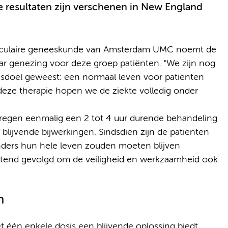
se resultaten zijn verschenen in New England
asculaire geneeskunde van Amsterdam UMC noemt de
aar genezing voor deze groep patiënten. "We zijn nog
ngsdoel geweest: een normaal leven voor patiënten
eze therapie hopen we de ziekte volledig onder
kregen eenmalig een 2 tot 4 uur durende behandeling
blijvende bijwerkingen. Sindsdien zijn de patiënten
nders hun hele leven zouden moeten blijven
ttend gevolgd om de veiligheid en werkzaamheid ook
n
et één enkele dosis een blijvende oplossing biedt