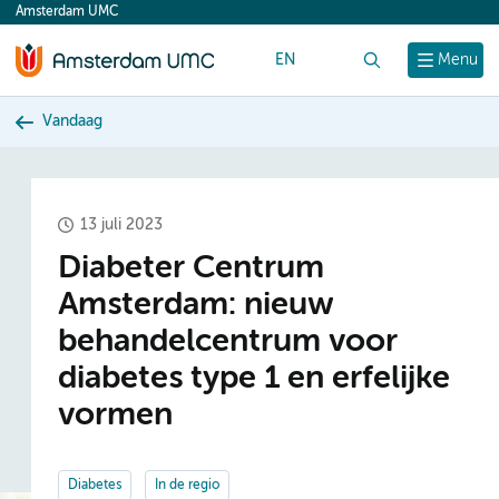
Amsterdam UMC
content
EN
Zoek
Menu
Vandaag
13 juli 2023
Diabeter Centrum
Amsterdam: nieuw
behandelcentrum voor
diabetes type 1 en erfelijke
vormen
Diabetes
In de regio