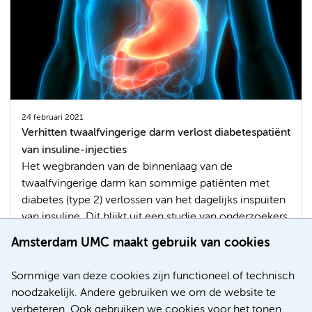
24 februari 2021
Verhitten twaalfvingerige darm verlost diabetespatiënt
van insuline-injecties
Het wegbranden van de binnenlaag van de
twaalfvingerige darm kan sommige patiënten met
diabetes (type 2) verlossen van het dagelijks inspuiten
van insuline. Dit blijkt uit een studie van onderzoekers
van Amsterdam UMC. Eerder bleek deze techniek al
Amsterdam UMC maakt gebruik van cookies
effectief om het moment uit te stellen waarop
sommige mensen met suikerziekte met insuline
Sommige van deze cookies zijn functioneel of technisch
moeten beginnen.
noodzakelijk. Andere gebruiken we om de website te
verbeteren. Ook gebruiken we cookies voor het tonen