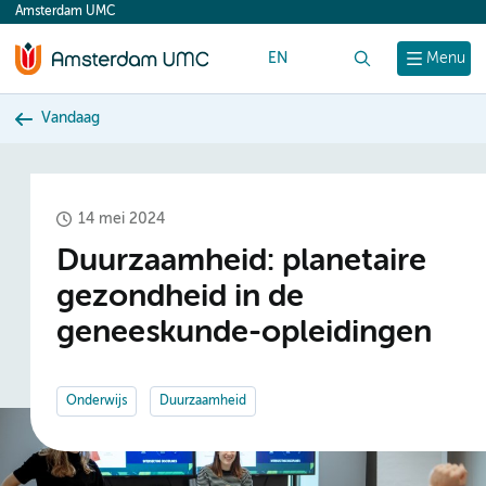
Amsterdam UMC
content
EN
Zoek
Menu
Vandaag
14 mei 2024
Duurzaamheid: planetaire
gezondheid in de
geneeskunde-opleidingen
Onderwijs
Duurzaamheid