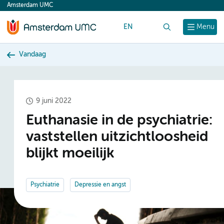
Amsterdam UMC
content
EN
Zoek
Menu
Vandaag
9 juni 2022
Euthanasie in de psychiatrie:
vaststellen uitzichtloosheid
blijkt moeilijk
Psychiatrie
Depressie en angst