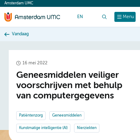
Amsterdam UMC
content
EN
Zoek
Menu
Vandaag
16 mei 2022
Geneesmiddelen veiliger
voorschrijven met behulp
van computergegevens
Patiëntenzorg
Geneesmiddelen
Kunstmatige intelligentie (AI)
Nierziekten