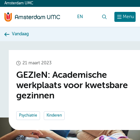
Amsterdam UMC
content
EN
Zoek
Menu
Vandaag
21 maart 2023
GEZIeN: Academische
werkplaats voor kwetsbare
gezinnen
Psychiatrie
Kinderen