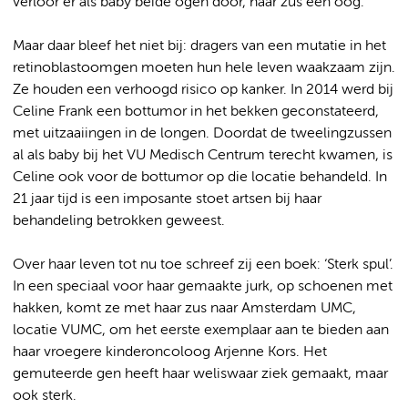
verloor er als baby beide ogen door, haar zus één oog.
Maar daar bleef het niet bij: dragers van een mutatie in het
retinoblastoomgen moeten hun hele leven waakzaam zijn.
Ze houden een verhoogd risico op kanker. In 2014 werd bij
Celine Frank een bottumor in het bekken geconstateerd,
met uitzaaiingen in de longen. Doordat de tweelingzussen
al als baby bij het VU Medisch Centrum terecht kwamen, is
Celine ook voor de bottumor op die locatie behandeld. In
21 jaar tijd is een imposante stoet artsen bij haar
behandeling betrokken geweest.
Over haar leven tot nu toe schreef zij een boek: ‘Sterk spul’.
In een speciaal voor haar gemaakte jurk, op schoenen met
hakken, komt ze met haar zus naar Amsterdam UMC,
locatie VUMC, om het eerste exemplaar aan te bieden aan
haar vroegere kinderoncoloog Arjenne Kors. Het
gemuteerde gen heeft haar weliswaar ziek gemaakt, maar
ook sterk.