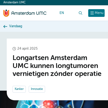
Amsterdam UMC
content
EN
Zoek
Menu
Vandaag
24 april 2025
Longartsen Amsterdam
UMC kunnen longtumoren
vernietigen zónder operatie
Kanker
Innovatie