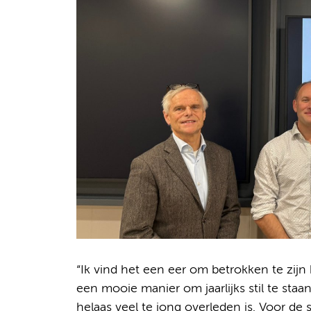
“Ik vind het een eer om betrokken te zijn b
een mooie manier om jaarlijks stil te sta
helaas veel te jong overleden is. Voor de 