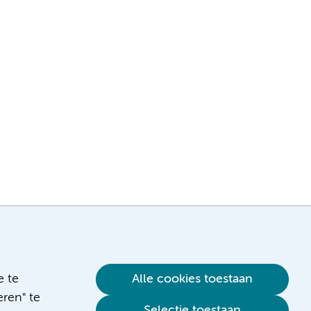
e te
Alle cookies toestaan
ren" te
Selectie toestaan