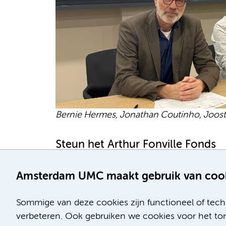
Bernie Hermes, Jonathan Coutinho, Joost 
Steun het Arthur Fonville Fonds
Draagt u ook bij aan dit fonds en helpt u
fonds met een donatie:
Doneer aan het A
Amsterdam UMC maakt gebruik van coo
Daarmee geeft u studenten vasculaire ne
te ontwikkelen en zo uiteindelijk het vers
Sommige van deze cookies zijn functioneel of tech
verbeteren. Ook gebruiken we cookies voor het ton
Terug naar Amsterdam UMC Foundation