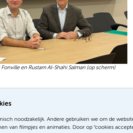
Fonville en Rustam Al-Shahi Salman (op scherm)
 zo jong onderzoekstalent verder op weg? Steun het
rthur Fonville Fonds - Doneer Amsterdam UMC
.
kies
urologie de kans om hun ideeën en onderzoek verder
chil te maken voor patiënten.
nisch noodzakelijk. Andere gebruiken we om de websit
en van filmpjes en animaties. Door op "cookies accepte