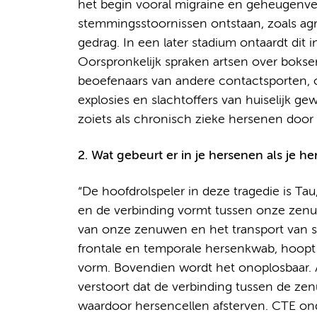
het begin vooral migraine en geheugenver
stemmingsstoornissen ontstaan, zoals agre
gedrag. In een later stadium ontaardt dit 
Oorspronkelijk spraken artsen over bokse
beoefenaars van andere contactsporten, 
explosies en slachtoffers van huiselijk g
zoiets als chronisch zieke hersenen door 
2. Wat gebeurt er in je hersenen als je he
“De hoofdrolspeler in deze tragedie is Ta
en de verbinding vormt tussen onze zenuwc
van onze zenuwen en het transport van sto
frontale en temporale hersenkwab, hoopt 
vorm. Bovendien wordt het onoplosbaar. A
verstoort dat de verbinding tussen de z
waardoor hersencellen afsterven. CTE ond