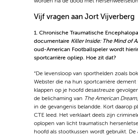
worden na de dood met hersenweefselonde
Vijf vragen aan Jort Vijverberg
1. Chronische Traumatische Encephalopath
documentaire
Killer Inside: The Mind of
oud-American Footballspeler wordt hierin g
sportcarrière opliep. Hoe zit dat?
“De levensloop van sporthelden zoals bo
Webster die na hun sportcarrière dement w
klappen op je hoofd desastreuze gevolge
de belichaming van
The American Dream
in de gevangenis belandde. Kort daarop pl
CTE leed. Het verklaart deels zijn crimine
oplopen van licht traumatisch hersenletse
hoofd als stootkussen wordt gebruikt. De