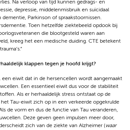
lies. Na verloop van tijd kunnen gedrags- en
ssie, depressie, middelenmisbruik en suïcidaal
in dementie, Parkinson of spraakstoornissen.
rsdementie. Toen hetzelfde ziektebeeld opdook bij
oorlogsveteranen die blootgesteld waren aan
eweld, kreeg het een medische duiding. CTE betekent
trauma’s.”
rhaaldelijk klappen tegen je hoofd krijgt?
u, een eiwit dat in de hersencellen wordt aangemaakt
ellen. Een essentieel eiwit dus voor de stabiliteit
ffen. Als er herhaaldelijk stress ontstaat op de
het Tau-eiwit zich op in een verkeerde opgekrulde
ls de vorm en dus de functie van Tau veranderen,
enuwcellen. Deze geven geen impulsen meer door,
erscheidt zich van de ziekte van Alzheimer (
waar