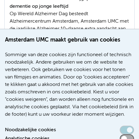
dementie op jonge leeftijd
Op Wereld Alzheimer Dag besteedt
Alzheimercentrum Amsterdam, Amsterdam UMC met
de jaarlijkse Alzheimer 10-daagse extra aandacht aan
zorg, wetenschappelijk onderzoek en onderwijs over
Amsterdam UMC maakt gebruik van cookies
alzheimer en andere vormen van dementie.
Demissionair minister Helder bracht een bezoek aan
Sommige van deze cookies zijn functioneel of technisch
Amsterdam UMC.
noodzakelijk. Andere gebruiken we om de website te
verbeteren. Ook gebruiken we cookies voor het tonen
Alzheimer en dementie
van filmpjes en animaties. Door op "cookies accepteren"
te klikken gaat u akkoord met het gebruik van alle cookies
zoals omschreven in ons cookiebeleid. Kiest u voor
"cookies weigeren", dan worden alleen nog functionele en
Meer
analytische cookies geplaatst. Via het cookiebeleid (link in
de footer) kunt u uw voorkeur ieder moment wijzigen.
Noodzakelijke cookies
Analytische cookies