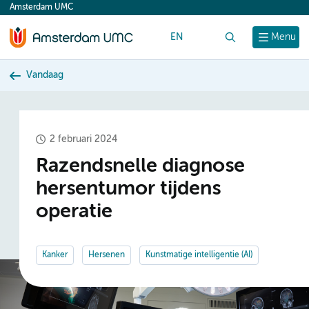
Amsterdam UMC
content
EN
Zoek
Menu
Vandaag
2 februari 2024
Razendsnelle diagnose
hersentumor tijdens
operatie
Kanker
Hersenen
Kunstmatige intelligentie (AI)