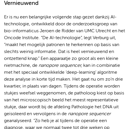
Vernieuwend
Er is nu een belangrijke volgende stap gezet dankzij AI-
technologie, ontwikkeld door de onderzoeksgroep van
bio-informaticus Jeroen de Ridder van UMC Utrecht en het
Oncode Institute. “De AI-technologie”, legt Verburg uit,
“maakt het mogelijk patronen te herkennen op basis van
slechts weinig informatie. Dat is heel vernieuwend en
ontzettend knap.” Een apparaatje zo groot als een kleine
nietmachine, de
nanopore sequencer,
kan in combinatie
met het speciaal ontwikkelde ‘deep-learning’ algoritme
deze analyse in korte tijd maken. Het gaat nu om zo’n drie
kwartier, in plaats van dagen. Tijdens de operatie worden
stukjes weefsel weggenomen, de patholoog kiest op basis
van het microscopisch beeld het meest representatieve
stukje, daar wordt bij de afdeling Pathologie het DNA uit
geïsoleerd en vervolgens in de
nanopore sequencer
geanalyseerd. “Zo heb je al tijdens de operatie een
diagnose, waar we normaal twee tot drie weken op